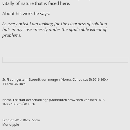
vitally of nature that is faced here.
About his work he says:
As every artist I am looking for the clearness of solution
but- in my case –merely under the
applicable extent
of
problems.
SciFi von gestern-Esoterik von morgen (Hortus Convulsus 5) 2016 160 x
130 cm Öl/Tuch
Nacht- Freistatt der Schädlinge (Kronblüten schweben vorüber) 2016
160 x 130 cm Öl/ Tuch
Echolot 2017 102 x 72 cm
Monotypie