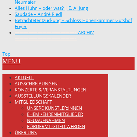
Neumaier
Alles Huhn – oder was? | E. A. Jung
Saudade – André Riedl
Betrachtetentzückung – Schloss Hohenkammer Gutshof
Foyer
—————————————– ARCHIV
—————————————–
Top
MENU
AKTUELL
AUSSCHREIBUNGEN
KONZERTE & VERANSTALTUNGEN
AUSSTELLUNGSKALENDER
MITGLIEDSCHAFT
UNSERE KÜNSTLER:INNEN
EHEM./EHRENMITGLIEDER
NEUAUFNAHMEN
FÖRDERMITGLIED WERDEN
ÜBER UNS