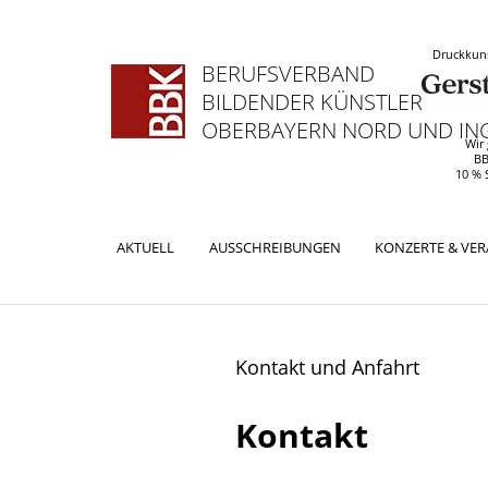
Druckkuns
BERUFSVERBAND
BILDENDER KÜNSTLERINNEN
OBERBAYERN NORD UND ING
Wir
BB
10 % 
Hauptmenü
AKTUELL
AUSSCHREIBUNGEN
KONZERTE & VE
ZUM
ZUM
PRIMÄREN
SEKUNDÄREN
INHALT
INHALT
Kontakt und Anfahrt
SPRINGEN
SPRINGEN
Kontakt