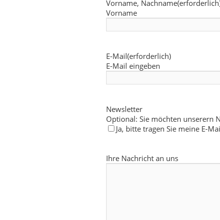
Vorname, Nachname
(erforderlich
Vorname
E-Mail
(erforderlich)
E-Mail eingeben
Newsletter
Optional: Sie möchten unserern N
Ja, bitte tragen Sie meine E-Ma
Ihre
Ihre Nachricht an uns
Nachricht
an
uns
(erforderlich)