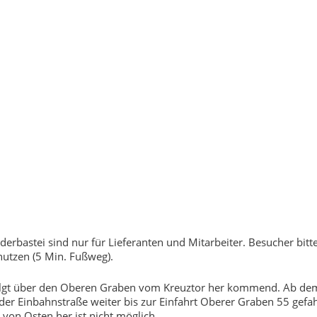
erbastei sind nur für Lieferanten und Mitarbeiter. Besucher bitt
nutzen (5 Min. Fußweg).
folgt über den Oberen Graben vom Kreuztor her kommend. Ab de
er Einbahnstraße weiter bis zur Einfahrt Oberer Graben 55 gefa
 von Osten her ist nicht möglich.