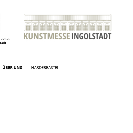
rbeirat
stadt
ÜBER UNS
HARDERBASTEI