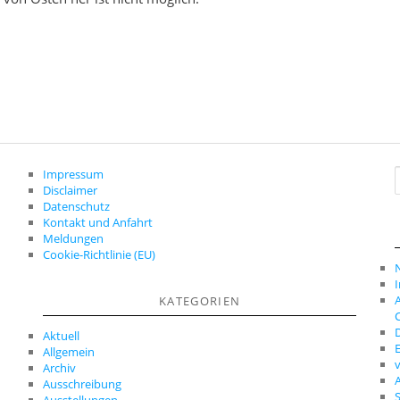
Impressum
Disclaimer
c
Datenschutz
Kontakt und Anfahrt
Meldungen
Cookie-Richtlinie (EU)
A
KATEGORIEN
C
D
Aktuell
E
Allgemein
Archiv
A
Ausschreibung
S