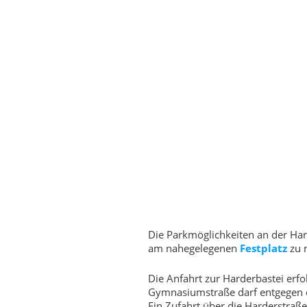
Die Parkmöglichkeiten an der Hard
am nahegelegenen
Festplatz
zu 
Die Anfahrt zur Harderbastei er
Gymnasiumstraße darf entgegen d
Ein Zufahrt über die Harderstraße