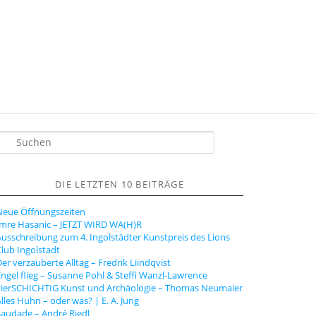
S
u
h
DIE LETZTEN 10 BEITRÄGE
e
n
Neue Öffnungszeiten
Imre Hasanic – JETZT WIRD WA(H)R
usschreibung zum 4. Ingolstädter Kunstpreis des Lions
lub Ingolstadt
er verzauberte Alltag – Fredrik Liindqvist
ngel flieg – Susanne Pohl & Steffi Wanzl-Lawrence
vierSCHICHTIG Kunst und Archäologie – Thomas Neumaier
lles Huhn – oder was? | E. A. Jung
audade – André Riedl