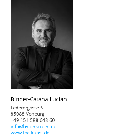
Binder-Catana
Lucian
Lederergasse 6
85088 Vohburg
+49 151 588 648 60
info@hyperscreen.de
www.lbc-kunst.de