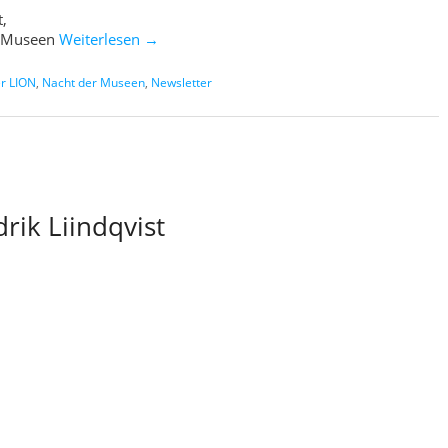
t,
r Museen
Weiterlesen
→
er LION
,
Nacht der Museen
,
Newsletter
rik Liindqvist