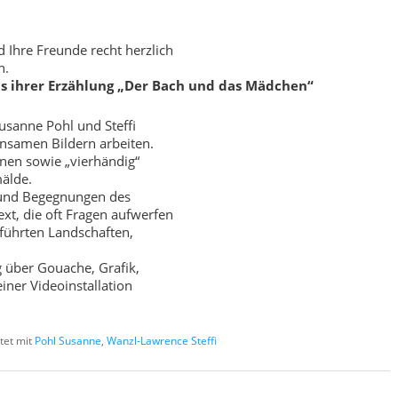
d Ihre Freunde recht herzlich
n.
us ihrer Erzählung „Der Bach und das Mädchen“
Susanne Pohl und Steffi
nsamen Bildern arbeiten.
nnen sowie „vierhändig“
älde.
n und Begegnungen des
xt, die oft Fragen aufwerfen
eführten Landschaften,
 über Gouache, Grafik,
ner Videoinstallation
tet mit
Pohl Susanne
,
Wanzl-Lawrence Steffi