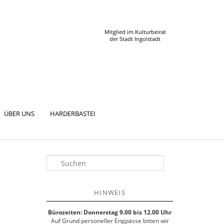
Mitglied im Kulturbeirat
der Stadt Ingolstadt
ÜBER UNS
HARDERBASTEI
S
u
c
h
HINWEIS
e
n
Bürozeiten: Donnerstag 9.00 bis 12.00 Uhr
Auf Grund personeller Engpässe bitten wir