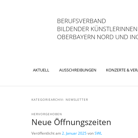
BERUFSVERBAND
BILDENDER KÜNSTLERINNEN
OBERBAYERN NORD UND ING
Hauptmenü
AKTUELL
AUSSCHREIBUNGEN
KONZERTE & VE
ZUM
ZUM
PRIMÄREN
SEKUNDÄREN
KATEGORIEARCHIV:
NEWSLETTER
INHALT
INHALT
HERVORGEHOBEN
SPRINGEN
SPRINGEN
Neue Öffnungszeiten
Veröffentlicht am
2. Januar 2025
von
SWL