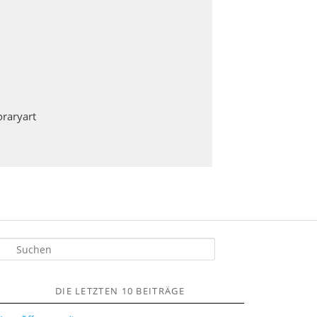
raryart
S
u
h
DIE LETZTEN 10 BEITRÄGE
e
n