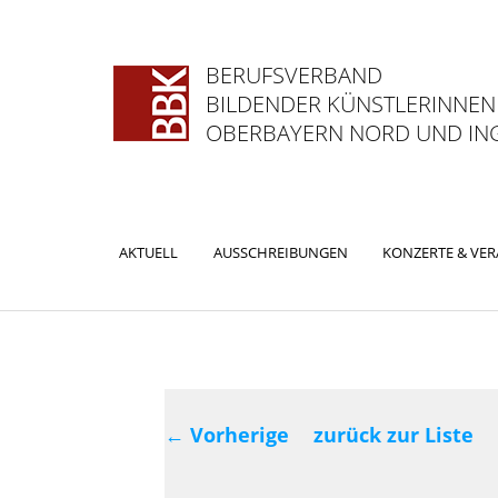
BERUFSVERBAND
BILDENDER KÜNSTLERINNEN
OBERBAYERN NORD UND ING
Hauptmenü
AKTUELL
AUSSCHREIBUNGEN
KONZERTE & VE
ZUM
ZUM
PRIMÄREN
SEKUNDÄREN
INHALT
INHALT
Beitragsnavig
SPRINGEN
SPRINGEN
←
Vorherige
zurück zur Liste