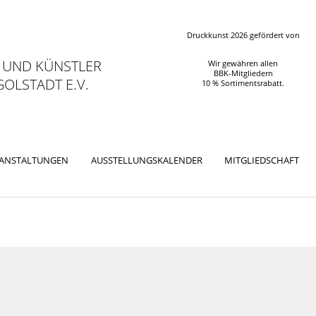
Druckkunst 2026 gefördert von
 UND KÜNSTLER
Wir gewähren allen
BBK-Mitgliedern
OLSTADT E.V.
10 % Sortimentsrabatt.
RANSTALTUNGEN
AUSSTELLUNGSKALENDER
MITGLIEDSCHAFT
ation