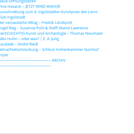
Neue Öffnungszeiten
Imre Hasanic – JETZT WIRD WA(H)R
usschreibung zum 4. Ingolstädter Kunstpreis des Lions
lub Ingolstadt
er verzauberte Alltag – Fredrik Liindqvist
ngel flieg – Susanne Pohl & Steffi Wanzl-Lawrence
vierSCHICHTIG Kunst und Archäologie – Thomas Neumaier
lles Huhn – oder was? | E. A. Jung
audade – André Riedl
Betrachtetentzückung – Schloss Hohenkammer Gutshof
Foyer
—————————————– ARCHIV
—————————————–