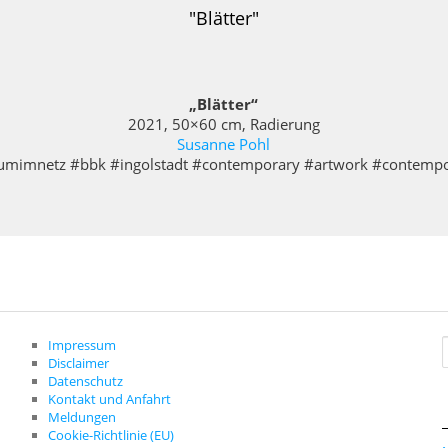
"Blätter"
„Blätter“
2021, 50×60 cm, Radierung
Susanne Pohl
mimnetz #bbk #ingolstadt #contemporary #artwork #contempo
Impressum
Disclaimer
c
Datenschutz
Kontakt und Anfahrt
Meldungen
Cookie-Richtlinie (EU)