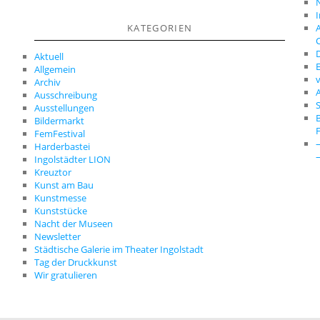
A
KATEGORIEN
C
D
Aktuell
E
Allgemein
Archiv
A
Ausschreibung
S
Ausstellungen
Bildermarkt
FemFestival
Harderbastei
Ingolstädter LION
Kreuztor
Kunst am Bau
Kunstmesse
Kunststücke
Nacht der Museen
Newsletter
Städtische Galerie im Theater Ingolstadt
Tag der Druckkunst
Wir gratulieren