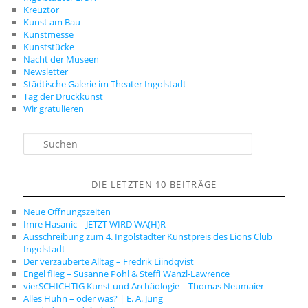
Kreuztor
Kunst am Bau
Kunstmesse
Kunststücke
Nacht der Museen
Newsletter
Städtische Galerie im Theater Ingolstadt
Tag der Druckkunst
Wir gratulieren
S
u
c
h
DIE LETZTEN 10 BEITRÄGE
e
n
Neue Öffnungszeiten
Imre Hasanic – JETZT WIRD WA(H)R
Ausschreibung zum 4. Ingolstädter Kunstpreis des Lions Club
Ingolstadt
Der verzauberte Alltag – Fredrik Liindqvist
Engel flieg – Susanne Pohl & Steffi Wanzl-Lawrence
vierSCHICHTIG Kunst und Archäologie – Thomas Neumaier
Alles Huhn – oder was? | E. A. Jung