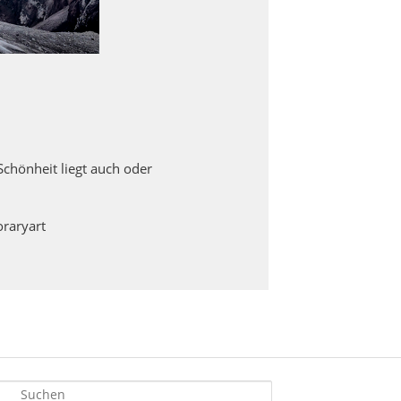
Schönheit liegt auch oder
raryart
S