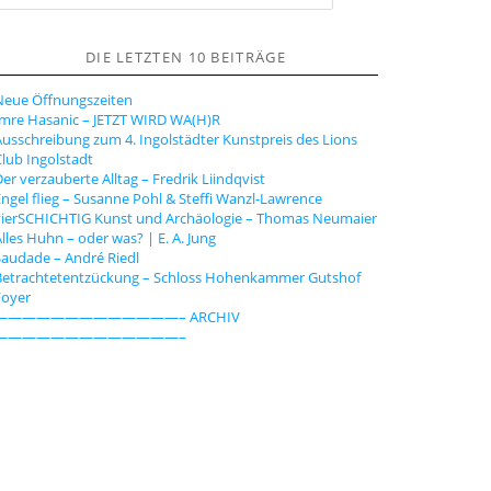
u
h
DIE LETZTEN 10 BEITRÄGE
e
n
Neue Öffnungszeiten
Imre Hasanic – JETZT WIRD WA(H)R
usschreibung zum 4. Ingolstädter Kunstpreis des Lions
lub Ingolstadt
er verzauberte Alltag – Fredrik Liindqvist
ngel flieg – Susanne Pohl & Steffi Wanzl-Lawrence
vierSCHICHTIG Kunst und Archäologie – Thomas Neumaier
lles Huhn – oder was? | E. A. Jung
audade – André Riedl
Betrachtetentzückung – Schloss Hohenkammer Gutshof
Foyer
—————————————– ARCHIV
—————————————–