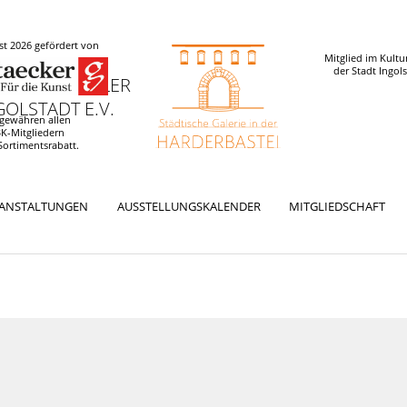
t 2026 gefördert von
Mitglied im Kultu
der Stadt Ingol
 UND KÜNSTLER
OLSTADT E.V.
 gewähren allen
K-Mitgliedern
Sortimentsrabatt.
RANSTALTUNGEN
AUSSTELLUNGSKALENDER
MITGLIEDSCHAFT
ation