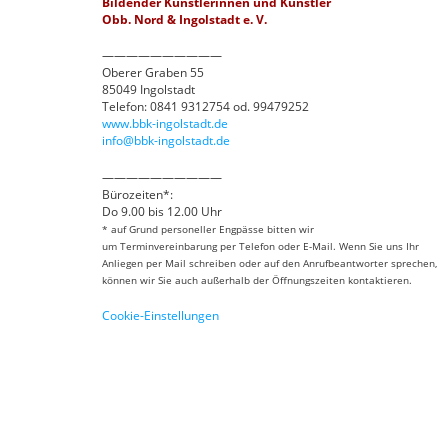
Bildender Künstlerinnen und Künstler
Obb. Nord & Ingolstadt e. V.
——————————
Oberer Graben 55
85049 Ingolstadt
Telefon: 0841 9312754 od. 99479252
www.bbk-ingolstadt.de
info@bbk-ingolstadt.de
——————————
Bürozeiten*:
Do 9.00 bis 12.00 Uhr
* auf Grund personeller Engpässe bitten wir
um Terminvereinbarung per Telefon oder E-Mail. Wenn Sie uns Ihr
Anliegen per Mail schreiben oder auf den Anrufbeantworter sprechen,
können wir Sie auch außerhalb der Öffnungszeiten kontaktieren.
Cookie-Einstellungen