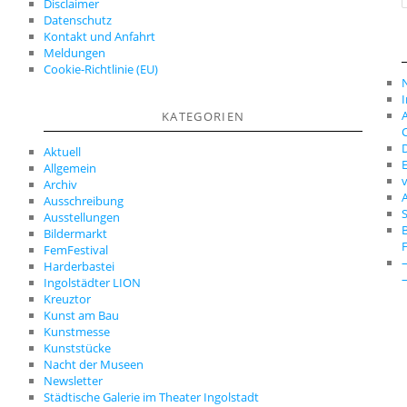
Disclaimer
c
Datenschutz
Kontakt und Anfahrt
Meldungen
Cookie-Richtlinie (EU)
A
KATEGORIEN
C
D
Aktuell
E
Allgemein
Archiv
A
Ausschreibung
S
Ausstellungen
Bildermarkt
FemFestival
Harderbastei
Ingolstädter LION
Kreuztor
Kunst am Bau
Kunstmesse
Kunststücke
Nacht der Museen
Newsletter
Städtische Galerie im Theater Ingolstadt