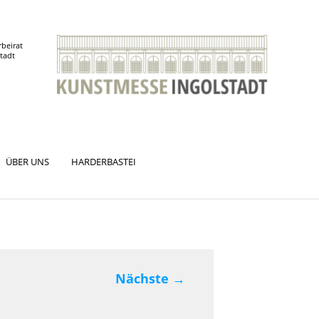
rbeirat
stadt
ÜBER UNS
HARDERBASTEI
Nächste
→