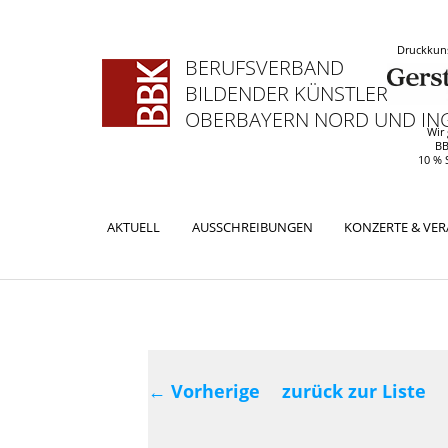
Druckkuns
BERUFSVERBAND
BILDENDER KÜNSTLERINNEN
OBERBAYERN NORD UND ING
Wir
BB
10 % 
Hauptmenü
AKTUELL
AUSSCHREIBUNGEN
KONZERTE & VE
ZUM
ZUM
PRIMÄREN
SEKUNDÄREN
INHALT
INHALT
Beitragsnavig
SPRINGEN
SPRINGEN
←
Vorherige
zurück zur Liste