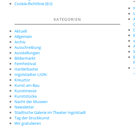
Cookie-Richtlinie (EU)
A
KATEGORIEN
C
D
Aktuell
E
Allgemein
Archiv
A
Ausschreibung
S
Ausstellungen
Bildermarkt
FemFestival
Harderbastei
Ingolstädter LION
Kreuztor
Kunst am Bau
Kunstmesse
Kunststücke
Nacht der Museen
Newsletter
Städtische Galerie im Theater Ingolstadt
Tag der Druckkunst
Wir gratulieren