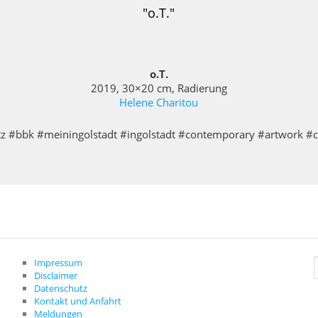
"o.T."
o.T.
2019, 30×20 cm, Radierung
Helene Charitou
#bbk #meiningolstadt #ingolstadt #contemporary #artwork #
Impressum
Disclaimer
c
Datenschutz
Kontakt und Anfahrt
Meldungen