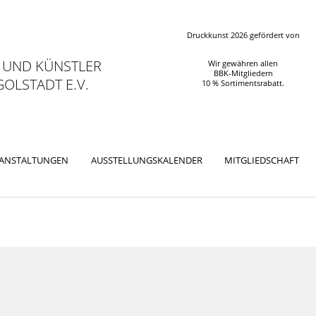
Druckkunst 2026 gefördert von
 UND KÜNSTLER
Wir gewähren allen
BBK-Mitgliedern
OLSTADT E.V.
10 % Sortimentsrabatt.
RANSTALTUNGEN
AUSSTELLUNGSKALENDER
MITGLIEDSCHAFT
ation