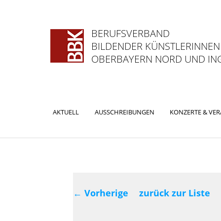
BERUFSVERBAND
BILDENDER KÜNSTLERINNEN
OBERBAYERN NORD UND ING
Hauptmenü
AKTUELL
AUSSCHREIBUNGEN
KONZERTE & VE
ZUM
ZUM
PRIMÄREN
SEKUNDÄREN
INHALT
INHALT
Beitragsnavig
SPRINGEN
SPRINGEN
←
Vorherige
zurück zur Liste