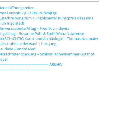
n
Neue Öffnungszeiten
Imre Hasanic – JETZT WIRD WA(H)R
usschreibung zum 4. Ingolstädter Kunstpreis des Lions
lub Ingolstadt
er verzauberte Alltag – Fredrik Liindqvist
ngel flieg – Susanne Pohl & Steffi Wanzl-Lawrence
vierSCHICHTIG Kunst und Archäologie – Thomas Neumaier
lles Huhn – oder was? | E. A. Jung
audade – André Riedl
Betrachtetentzückung – Schloss Hohenkammer Gutshof
Foyer
—————————————– ARCHIV
—————————————–