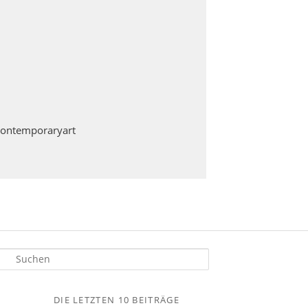
contemporaryart
S
u
h
DIE LETZTEN 10 BEITRÄGE
e