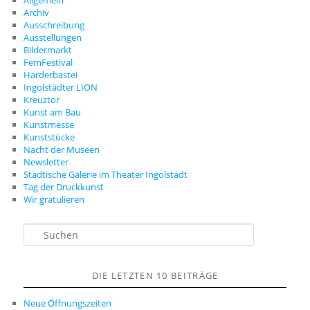
Archiv
Ausschreibung
Ausstellungen
Bildermarkt
FemFestival
Harderbastei
Ingolstädter LION
Kreuztor
Kunst am Bau
Kunstmesse
Kunststücke
Nacht der Museen
Newsletter
Städtische Galerie im Theater Ingolstadt
Tag der Druckkunst
Wir gratulieren
S
u
c
h
DIE LETZTEN 10 BEITRÄGE
e
n
Neue Öffnungszeiten