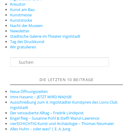
Kreuztor
Kunst am Bau
Kunstmesse
Kunststücke
Nacht der Museen
Newsletter
Städtische Galerie im Theater Ingolstadt
Tag der Druckkunst
Wir gratulieren
S
u
c
h
DIE LETZTEN 10 BEITRÄGE
e
n
Neue Öffnungszeiten
Imre Hasanic – JETZT WIRD WA(H)R
Ausschreibung zum 4. Ingolstädter Kunstpreis des Lions Club
Ingolstadt
Der verzauberte Alltag – Fredrik Liindqvist
Engel flieg – Susanne Pohl & Steffi Wanzl-Lawrence
vierSCHICHTIG Kunst und Archäologie – Thomas Neumaier
Alles Huhn – oder was? | E. A. Jung