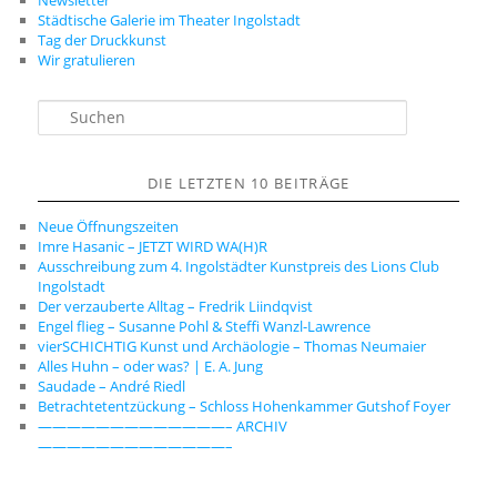
Newsletter
Städtische Galerie im Theater Ingolstadt
Tag der Druckkunst
Wir gratulieren
S
u
c
h
DIE LETZTEN 10 BEITRÄGE
e
n
Neue Öffnungszeiten
Imre Hasanic – JETZT WIRD WA(H)R
Ausschreibung zum 4. Ingolstädter Kunstpreis des Lions Club
Ingolstadt
Der verzauberte Alltag – Fredrik Liindqvist
Engel flieg – Susanne Pohl & Steffi Wanzl-Lawrence
vierSCHICHTIG Kunst und Archäologie – Thomas Neumaier
Alles Huhn – oder was? | E. A. Jung
Saudade – André Riedl
Betrachtetentzückung – Schloss Hohenkammer Gutshof Foyer
—————————————– ARCHIV
—————————————–