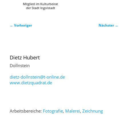
Mitglied im Kulturbeirat
der Stadt Ingolstadt
Beitragsnavigation
←
Vorheriger
Nächster
→
Dietz
Hubert
Dollnstein
dietz-dollnstein@t-online.de
www.dietzquadrat.de
Arbeitsbereiche:
Fotografie
,
Malerei
,
Zeichnung