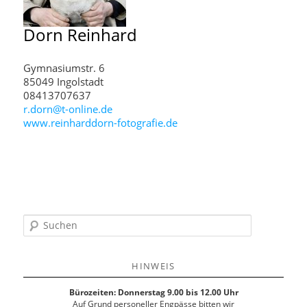
Dorn
Reinhard
Gymnasiumstr. 6
85049 Ingolstadt
08413707637
r.dorn@t-online.de
www.reinharddorn-fotografie.de
S
u
c
h
HINWEIS
e
n
Bürozeiten: Donnerstag 9.00 bis 12.00 Uhr
Auf Grund personeller Engpässe bitten wir