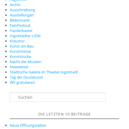
Archiv
Ausschreibung
Ausstellungen
Bildermarkt
FemFestival
Harderbastei
Ingolstädter LION
Kreuztor
Kunst am Bau
Kunstmesse
Kunststücke
Nacht der Museen
Newsletter
Städtische Galerie im Theater Ingolstadt
Tag der Druckkunst
Wir gratulieren
S
u
c
h
DIE LETZTEN 10 BEITRÄGE
e
n
Neue Öffnungszeiten