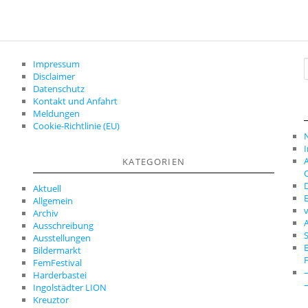
Impressum
Disclaimer
c
Datenschutz
Kontakt und Anfahrt
Meldungen
Cookie-Richtlinie (EU)
A
KATEGORIEN
C
D
Aktuell
E
Allgemein
Archiv
A
Ausschreibung
S
Ausstellungen
Bildermarkt
FemFestival
Harderbastei
Ingolstädter LION
Kreuztor