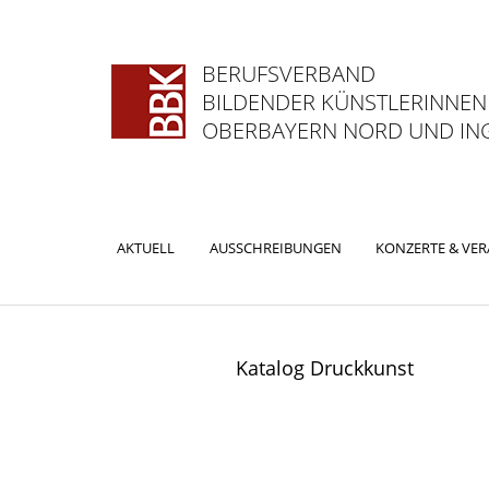
BERUFSVERBAND
BILDENDER KÜNSTLERINNEN
OBERBAYERN NORD UND ING
Hauptmenü
AKTUELL
AUSSCHREIBUNGEN
KONZERTE & VE
ZUM
ZUM
PRIMÄREN
SEKUNDÄREN
INHALT
INHALT
Katalog Druckkunst
SPRINGEN
SPRINGEN