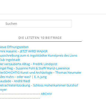
S
u
h
DIE LETZTEN 10 BEITRÄGE
e
n
Neue Öffnungszeiten
Imre Hasanic – JETZT WIRD WA(H)R
usschreibung zum 4. Ingolstädter Kunstpreis des Lions
lub Ingolstadt
er verzauberte Alltag – Fredrik Liindqvist
ngel flieg – Susanne Pohl & Steffi Wanzl-Lawrence
vierSCHICHTIG Kunst und Archäologie – Thomas Neumaier
lles Huhn – oder was? | E. A. Jung
audade – André Riedl
Betrachtetentzückung – Schloss Hohenkammer Gutshof
Foyer
—————————————– ARCHIV
—————————————–