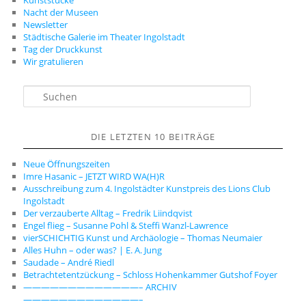
Nacht der Museen
Newsletter
Städtische Galerie im Theater Ingolstadt
Tag der Druckkunst
Wir gratulieren
S
u
c
h
DIE LETZTEN 10 BEITRÄGE
e
n
Neue Öffnungszeiten
Imre Hasanic – JETZT WIRD WA(H)R
Ausschreibung zum 4. Ingolstädter Kunstpreis des Lions Club
Ingolstadt
Der verzauberte Alltag – Fredrik Liindqvist
Engel flieg – Susanne Pohl & Steffi Wanzl-Lawrence
vierSCHICHTIG Kunst und Archäologie – Thomas Neumaier
Alles Huhn – oder was? | E. A. Jung
Saudade – André Riedl
Betrachtetentzückung – Schloss Hohenkammer Gutshof Foyer
—————————————– ARCHIV
—————————————–