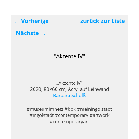
←
Vorherige
zurück zur Liste
Beitragsnavigation
Nächste
→
"Akzente IV"
„Akzente IV“
2020, 80×60 cm, Acryl auf Leinwand
Barbara Schölß
#museumimnetz #bbk #meiningolstadt
#ingolstadt #contemporary #artwork
#contemporaryart