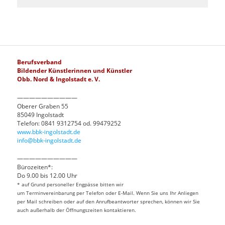
Berufsverband
Bildender Künstlerinnen und Künstler
Obb. Nord & Ingolstadt e. V.
——————————
Oberer Graben 55
85049 Ingolstadt
Telefon: 0841 9312754 od. 99479252
www.bbk-ingolstadt.de
info@bbk-ingolstadt.de
——————————
Bürozeiten*:
Do 9.00 bis 12.00 Uhr
* auf Grund personeller Engpässe bitten wir
um Terminvereinbarung per Telefon oder E-Mail. Wenn Sie uns Ihr Anliegen
per Mail schreiben oder auf den Anrufbeantworter sprechen, können wir Sie
auch außerhalb der Öffnungszeiten kontaktieren.