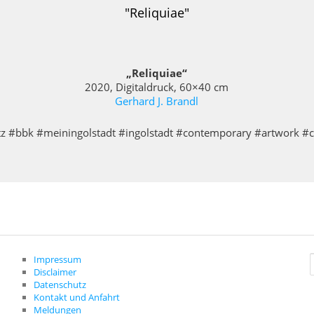
"Reliquiae"
„Reliquiae“
2020, Digitaldruck, 60×40 cm
Gerhard J. Brandl
#bbk #meiningolstadt #ingolstadt #contemporary #artwork #
Impressum
Disclaimer
c
Datenschutz
Kontakt und Anfahrt
Meldungen