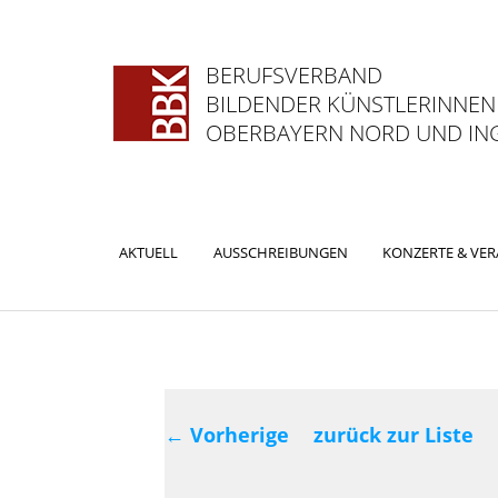
BERUFSVERBAND
BILDENDER KÜNSTLERINNEN
OBERBAYERN NORD UND ING
Hauptmenü
AKTUELL
AUSSCHREIBUNGEN
KONZERTE & VE
ZUM
ZUM
PRIMÄREN
SEKUNDÄREN
INHALT
INHALT
Beitragsnavig
SPRINGEN
SPRINGEN
←
Vorherige
zurück zur Liste