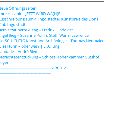
n
Neue Öffnungszeiten
Imre Hasanic – JETZT WIRD WA(H)R
usschreibung zum 4. Ingolstädter Kunstpreis des Lions
lub Ingolstadt
er verzauberte Alltag – Fredrik Liindqvist
ngel flieg – Susanne Pohl & Steffi Wanzl-Lawrence
vierSCHICHTIG Kunst und Archäologie – Thomas Neumaier
lles Huhn – oder was? | E. A. Jung
audade – André Riedl
Betrachtetentzückung – Schloss Hohenkammer Gutshof
Foyer
—————————————– ARCHIV
—————————————–