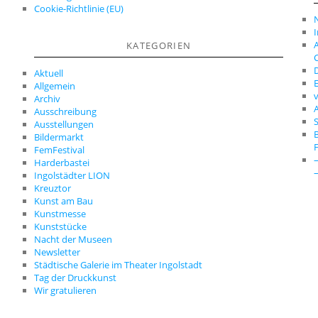
Cookie-Richtlinie (EU)
A
KATEGORIEN
C
D
Aktuell
E
Allgemein
Archiv
A
Ausschreibung
S
Ausstellungen
Bildermarkt
FemFestival
Harderbastei
Ingolstädter LION
Kreuztor
Kunst am Bau
Kunstmesse
Kunststücke
Nacht der Museen
Newsletter
Städtische Galerie im Theater Ingolstadt
Tag der Druckkunst
Wir gratulieren