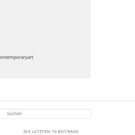
contemporaryart
S
u
h
DIE LETZTEN 10 BEITRÄGE
e