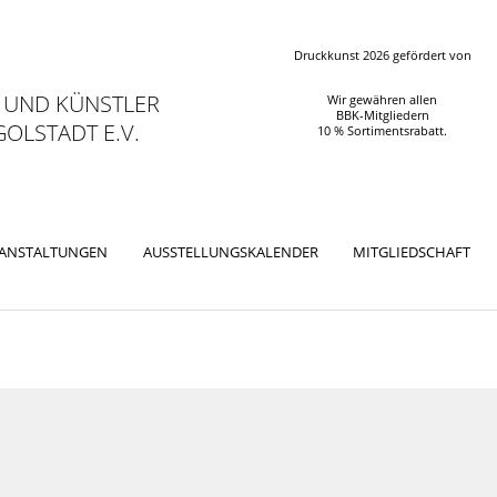
Druckkunst 2026 gefördert von
 UND KÜNSTLER
Wir gewähren allen
BBK-Mitgliedern
OLSTADT E.V.
10 % Sortimentsrabatt.
RANSTALTUNGEN
AUSSTELLUNGSKALENDER
MITGLIEDSCHAFT
ation