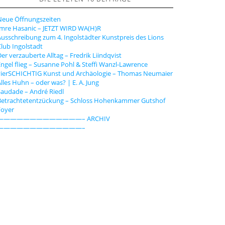
n
Neue Öffnungszeiten
Imre Hasanic – JETZT WIRD WA(H)R
usschreibung zum 4. Ingolstädter Kunstpreis des Lions
lub Ingolstadt
er verzauberte Alltag – Fredrik Liindqvist
ngel flieg – Susanne Pohl & Steffi Wanzl-Lawrence
vierSCHICHTIG Kunst und Archäologie – Thomas Neumaier
lles Huhn – oder was? | E. A. Jung
audade – André Riedl
Betrachtetentzückung – Schloss Hohenkammer Gutshof
Foyer
—————————————– ARCHIV
—————————————–