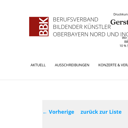
Druckkuns
BERUFSVERBAND
BILDENDER KÜNSTLERINNEN
OBERBAYERN NORD UND ING
Wir
BB
10 % 
Hauptmenü
AKTUELL
AUSSCHREIBUNGEN
KONZERTE & VE
ZUM
ZUM
PRIMÄREN
SEKUNDÄREN
INHALT
INHALT
Beitragsnavig
SPRINGEN
SPRINGEN
←
Vorherige
zurück zur Liste