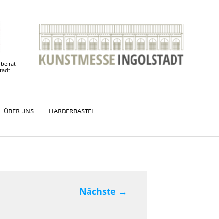
rbeirat
stadt
ÜBER UNS
HARDERBASTEI
Nächste
→