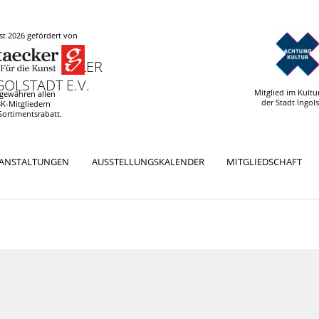
t 2026 gefördert von
 UND KÜNSTLER
OLSTADT E.V.
Mitglied im Kultu
 gewähren allen
der Stadt Ingol
K-Mitgliedern
Sortimentsrabatt.
RANSTALTUNGEN
AUSSTELLUNGSKALENDER
MITGLIEDSCHAFT
ation