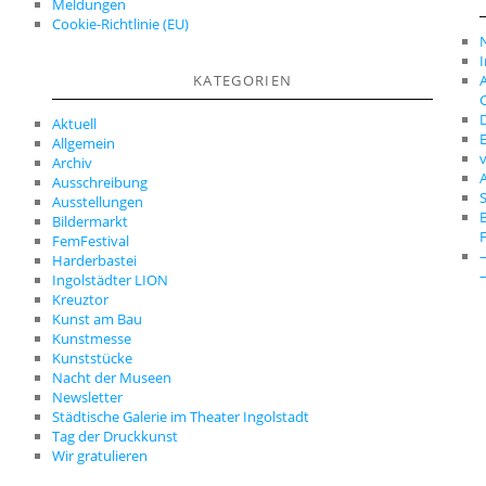
Meldungen
Cookie-Richtlinie (EU)
A
KATEGORIEN
C
D
Aktuell
E
Allgemein
Archiv
A
Ausschreibung
S
Ausstellungen
Bildermarkt
FemFestival
Harderbastei
Ingolstädter LION
Kreuztor
Kunst am Bau
Kunstmesse
Kunststücke
Nacht der Museen
Newsletter
Städtische Galerie im Theater Ingolstadt
Tag der Druckkunst
Wir gratulieren