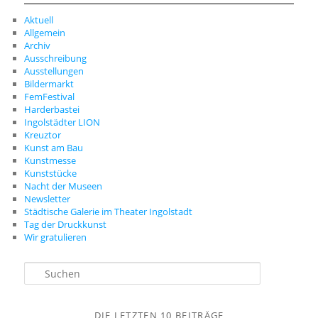
Aktuell
Allgemein
Archiv
Ausschreibung
Ausstellungen
Bildermarkt
FemFestival
Harderbastei
Ingolstädter LION
Kreuztor
Kunst am Bau
Kunstmesse
Kunststücke
Nacht der Museen
Newsletter
Städtische Galerie im Theater Ingolstadt
Tag der Druckkunst
Wir gratulieren
S
u
c
h
DIE LETZTEN 10 BEITRÄGE
e