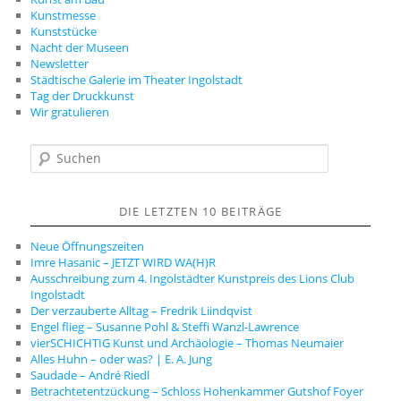
Kunstmesse
Kunststücke
Nacht der Museen
Newsletter
Städtische Galerie im Theater Ingolstadt
Tag der Druckkunst
Wir gratulieren
S
u
c
h
DIE LETZTEN 10 BEITRÄGE
e
n
Neue Öffnungszeiten
Imre Hasanic – JETZT WIRD WA(H)R
Ausschreibung zum 4. Ingolstädter Kunstpreis des Lions Club
Ingolstadt
Der verzauberte Alltag – Fredrik Liindqvist
Engel flieg – Susanne Pohl & Steffi Wanzl-Lawrence
vierSCHICHTIG Kunst und Archäologie – Thomas Neumaier
Alles Huhn – oder was? | E. A. Jung
Saudade – André Riedl
Betrachtetentzückung – Schloss Hohenkammer Gutshof Foyer