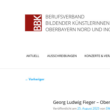
BERUFSVERBAND
BILDENDER KÜNSTLERINNEN
OBERBAYERN NORD UND ING
Hauptmenü
AKTUELL
AUSSCHREIBUNGEN
KONZERTE & VE
ZUM
ZUM
PRIMÄREN
SEKUNDÄREN
Beitragsnavigation
←
Vorheriger
INHALT
INHALT
SPRINGEN
SPRINGEN
Georg Ludwig Fieger – Obe
Veröffentlicht am
25. August 2025
von
SW