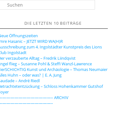
S
u
h
DIE LETZTEN 10 BEITRÄGE
e
n
Neue Öffnungszeiten
Imre Hasanic – JETZT WIRD WA(H)R
usschreibung zum 4. Ingolstädter Kunstpreis des Lions
lub Ingolstadt
er verzauberte Alltag – Fredrik Liindqvist
ngel flieg – Susanne Pohl & Steffi Wanzl-Lawrence
vierSCHICHTIG Kunst und Archäologie – Thomas Neumaier
lles Huhn – oder was? | E. A. Jung
audade – André Riedl
Betrachtetentzückung – Schloss Hohenkammer Gutshof
Foyer
—————————————– ARCHIV
—————————————–