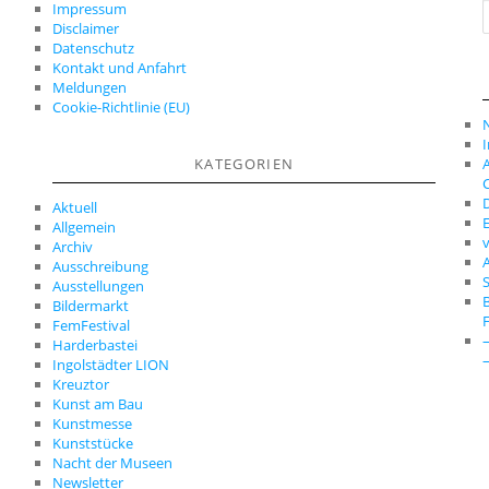
Impressum
Disclaimer
c
Datenschutz
Kontakt und Anfahrt
Meldungen
Cookie-Richtlinie (EU)
A
KATEGORIEN
C
D
Aktuell
E
Allgemein
Archiv
A
Ausschreibung
S
Ausstellungen
Bildermarkt
FemFestival
Harderbastei
Ingolstädter LION
Kreuztor
Kunst am Bau
Kunstmesse
Kunststücke
Nacht der Museen
Newsletter