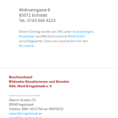
Widmanngasse 8
85072 Eichstätt
Tel.: 0163 666 4223
Dieser Eintrag wurde von
SWL
unter
Ausstellungen
,
Newsletter
veröffentlicht und mit
Riedl André
verschlagwortet. Setze ein Lesezeichen für den
Permalink
.
Berufsverband
Bildender Künstlerinnen und Künstler
Obb. Nord & Ingolstadt e. V.
——————————
Oberer Graben 55
85049 Ingolstadt
Telefon: 0841 9312754 od. 99479252
www.bbk-ingolstadt.de
info@bbk-ingolstadt.de