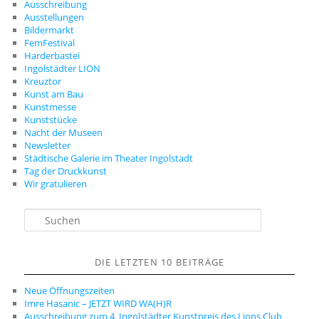
Ausschreibung
Ausstellungen
Bildermarkt
FemFestival
Harderbastei
Ingolstädter LION
Kreuztor
Kunst am Bau
Kunstmesse
Kunststücke
Nacht der Museen
Newsletter
Städtische Galerie im Theater Ingolstadt
Tag der Druckkunst
Wir gratulieren
S
u
c
h
DIE LETZTEN 10 BEITRÄGE
e
n
Neue Öffnungszeiten
Imre Hasanic – JETZT WIRD WA(H)R
Ausschreibung zum 4. Ingolstädter Kunstpreis des Lions Club