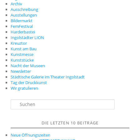
Archiv
Ausschreibung
Ausstellungen
Bildermarkt
FemFestival
Harderbastei
Ingolstädter LION
Kreuztor
Kunst am Bau
Kunstmesse
Kunststücke
Nacht der Museen
Newsletter
Städtische Galerie im Theater Ingolstadt
Tag der Druckkunst
Wir gratulieren
S
u
c
h
DIE LETZTEN 10 BEITRÄGE
e
n
Neue Öffnungszeiten