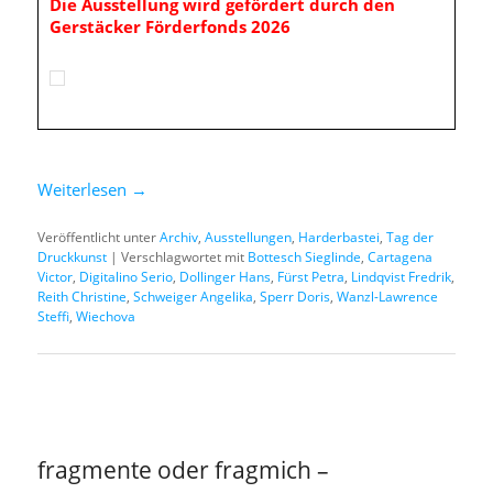
Die Ausstellung wird gefördert durch den
Gerstäcker Förderfonds 2026
Weiterlesen
→
Veröffentlicht unter
Archiv
,
Ausstellungen
,
Harderbastei
,
Tag der
Druckkunst
|
Verschlagwortet mit
Bottesch Sieglinde
,
Cartagena
Victor
,
Digitalino Serio
,
Dollinger Hans
,
Fürst Petra
,
Lindqvist Fredrik
,
Reith Christine
,
Schweiger Angelika
,
Sperr Doris
,
Wanzl-Lawrence
Steffi
,
Wiechova
fragmente oder fragmich –