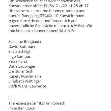
Am Wochenende ist es wieder soweit: das
Kunstquartier öffnet Fr./Sa. 21./22.11.25 ab 17
Uhr seine Atelierräume für einen runden und
bunten Rundgang 😵‍💫🙃😄. 10 Künstelr:innen
zeigen ihre Arbeiten und freuen sich auf
unverbindliche Gespräche mit euch 🔥🥂🍻🥮. Wir
möchten euch kennenlernen! 😃🥮🥂🍻
Susanne Bergbauer
David Buttmann
Silvia Schlegl
Ingo Campus
Petra Fürst
Dana Laubinger
Christine Reith
Rupert Roschmann
Elisabeth Waltinger
Steffi Wanzl-Lawrence
Theresienstraße 183/ im Rohreck
im ersten Stock