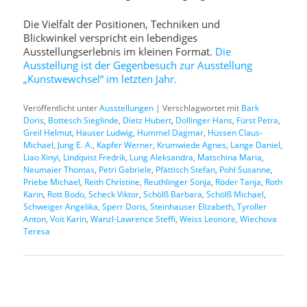
Die Vielfalt der Positionen, Techniken und
Blickwinkel verspricht ein lebendiges
Ausstellungserlebnis im kleinen Format.
Die
Ausstellung ist der Gegenbesuch zur Ausstellung
„Kunstwewchsel“ im letzten Jahr.
Veröffentlicht unter
Ausstellungen
|
Verschlagwortet mit
Bark
Doris
,
Bottesch Sieglinde
,
Dietz Hubert
,
Dollinger Hans
,
Fürst Petra
,
Greil Helmut
,
Hauser Ludwig
,
Hummel Dagmar
,
Hüssen Claus-
Michael
,
Jung E. A.
,
Kapfer Werner
,
Krumwiede Agnes
,
Lange Daniel
,
Liao Xinyi
,
Lindqvist Fredrik
,
Lung Aleksandra
,
Matschina Maria
,
Neumaier Thomas
,
Petri Gabriele
,
Pfättisch Stefan
,
Pohl Susanne
,
Priebe Michael
,
Reith Christine
,
Reuthlinger Sonja
,
Röder Tanja
,
Roth
Karin
,
Rott Bodo
,
Scheck Viktor
,
Schölß Barbara
,
Schölß Michael
,
Schweiger Angelika
,
Sperr Doris
,
Steinhauser Elizabeth
,
Tyroller
Anton
,
Voit Karin
,
Wanzl-Lawrence Steffi
,
Weiss Leonore
,
Wiechova
Teresa