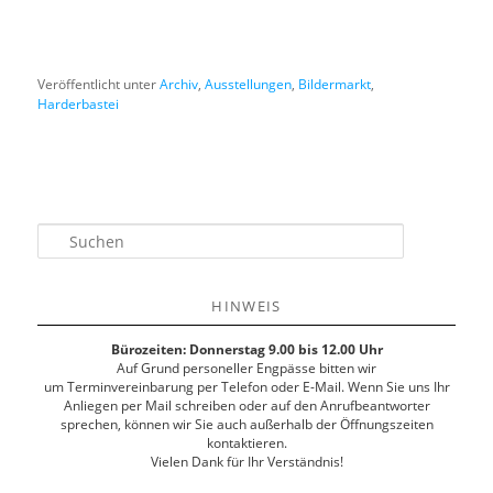
Veröffentlicht unter
Archiv
,
Ausstellungen
,
Bildermarkt
,
Harderbastei
S
u
c
h
HINWEIS
e
n
Bürozeiten: Donnerstag 9.00 bis 12.00 Uhr
Auf Grund personeller Engpässe bitten wir
um Terminvereinbarung per Telefon oder E-Mail. Wenn Sie uns Ihr
Anliegen per Mail schreiben oder auf den Anrufbeantworter
sprechen, können wir Sie auch außerhalb der Öffnungszeiten
kontaktieren.
Vielen Dank für Ihr Verständnis!