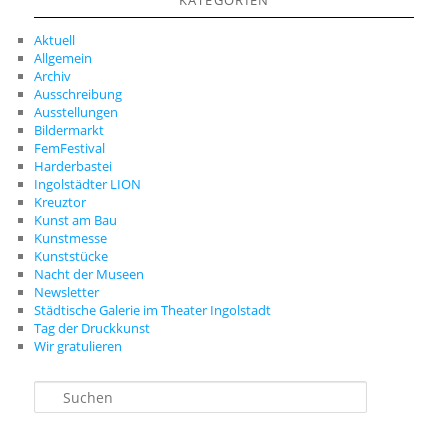
KATEGORIEN
Aktuell
Allgemein
Archiv
Ausschreibung
Ausstellungen
Bildermarkt
FemFestival
Harderbastei
Ingolstädter LION
Kreuztor
Kunst am Bau
Kunstmesse
Kunststücke
Nacht der Museen
Newsletter
Städtische Galerie im Theater Ingolstadt
Tag der Druckkunst
Wir gratulieren
S
u
c
h