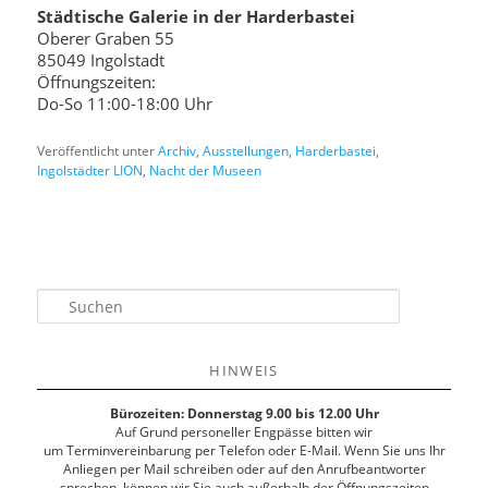
Städtische Galerie in der Harderbastei
Oberer Graben 55
85049 Ingolstadt
Öffnungszeiten:
Do-So 11:00-18:00 Uhr
Veröffentlicht unter
Archiv
,
Ausstellungen
,
Harderbastei
,
Ingolstädter LION
,
Nacht der Museen
S
u
c
h
HINWEIS
e
n
Bürozeiten: Donnerstag 9.00 bis 12.00 Uhr
Auf Grund personeller Engpässe bitten wir
um Terminvereinbarung per Telefon oder E-Mail. Wenn Sie uns Ihr
Anliegen per Mail schreiben oder auf den Anrufbeantworter
sprechen, können wir Sie auch außerhalb der Öffnungszeiten