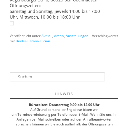
Öffnungszeiten:
Samstag und Sonntag, jeweils 14:00 bis 17:00
Uhr, Mittwoch, 10:00 bis 18:00 Uhr
Veröffentlicht unter
Aktuell
,
Archiv
,
Ausstellungen
|
Verschlagwortet
mit
Binder-Catana Lucian
S
u
c
h
HINWEIS
e
n
Bürozeiten: Donnerstag 9.00 bis 12.00 Uhr
Auf Grund personeller Engpässe bitten wir
um Terminvereinbarung per Telefon oder E-Mail. Wenn Sie uns Ihr
Anliegen per Mail schreiben oder auf den Anrufbeantworter
sprechen, können wir Sie auch außerhalb der Öffnungszeiten