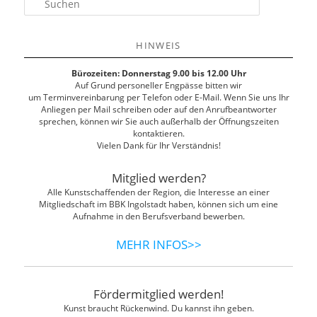
u
c
h
HINWEIS
e
n
Bürozeiten: Donnerstag 9.00 bis 12.00 Uhr
Auf Grund personeller Engpässe bitten wir
um Terminvereinbarung per Telefon oder E-Mail. Wenn Sie uns Ihr
Anliegen per Mail schreiben oder auf den Anrufbeantworter
sprechen, können wir Sie auch außerhalb der Öffnungszeiten
kontaktieren.
Vielen Dank für Ihr Verständnis!
Mitglied werden?
Alle Kunstschaffenden der Region, die Interesse an einer
Mitgliedschaft im BBK Ingolstadt haben, können sich um eine
Aufnahme in den Berufsverband bewerben.
MEHR INFOS>>
Fördermitglied werden!
Kunst braucht Rückenwind. Du kannst ihn geben.