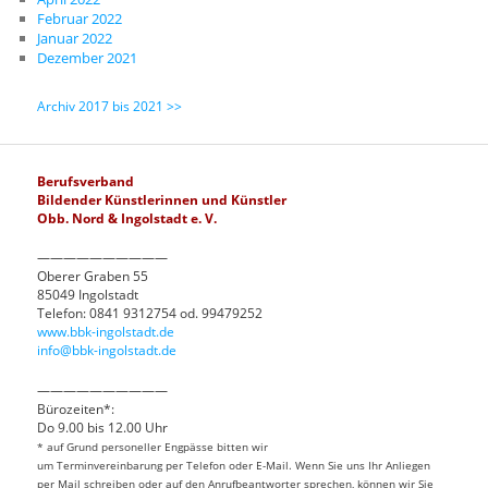
Februar 2022
Januar 2022
Dezember 2021
Archiv 2017 bis 2021 >>
Berufsverband
Bildender Künstlerinnen und Künstler
Obb. Nord & Ingolstadt e. V.
——————————
Oberer Graben 55
85049 Ingolstadt
Telefon: 0841 9312754 od. 99479252
www.bbk-ingolstadt.de
info@bbk-ingolstadt.de
——————————
Bürozeiten*:
Do 9.00 bis 12.00 Uhr
* auf Grund personeller Engpässe bitten wir
um Terminvereinbarung per Telefon oder E-Mail. Wenn Sie uns Ihr Anliegen
per Mail schreiben oder auf den Anrufbeantworter sprechen, können wir Sie