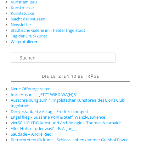
Kunst am Bau
Kunstmesse
Kunststücke
Nacht der Museen
Newsletter
Städtische Galerie im Theater Ingolstadt
Tag der Druckkunst
Wir gratulieren
S
u
c
h
DIE LETZTEN 10 BEITRÄGE
e
n
Neue Öffnungszeiten
Imre Hasanic – JETZT WIRD WA(H)R
Ausschreibung zum 4. Ingolstädter Kunstpreis des Lions Club
Ingolstadt
Der verzauberte Alltag – Fredrik Liindqvist
Engel flieg – Susanne Pohl & Steffi Wanzl-Lawrence
vierSCHICHTIG Kunst und Archäologie – Thomas Neumaier
Alles Huhn – oder was? | E. A. Jung
Saudade – André Riedl
Betrachtetentzückung – Schloss Hohenkammer Gutshof Foyer