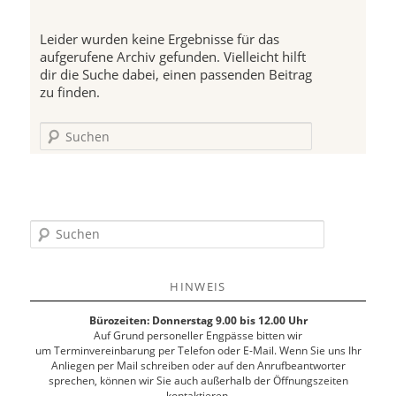
Leider wurden keine Ergebnisse für das
aufgerufene Archiv gefunden. Vielleicht hilft
dir die Suche dabei, einen passenden Beitrag
zu finden.
Suchen
S
u
c
h
HINWEIS
e
n
Bürozeiten: Donnerstag 9.00 bis 12.00 Uhr
Auf Grund personeller Engpässe bitten wir
um Terminvereinbarung per Telefon oder E-Mail. Wenn Sie uns Ihr
Anliegen per Mail schreiben oder auf den Anrufbeantworter
sprechen, können wir Sie auch außerhalb der Öffnungszeiten
kontaktieren.