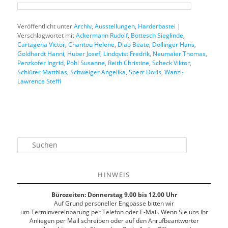
Veröffentlicht unter
Archiv
,
Ausstellungen
,
Harderbastei
|
Verschlagwortet mit
Ackermann Rudolf
,
Bottesch Sieglinde
,
Cartagena Victor
,
Charitou Helene
,
Diao Beate
,
Dollinger Hans
,
Goldhardt Hanni
,
Huber Josef
,
Lindqvist Fredrik
,
Neumaier Thomas
,
Penzkofer Ingrid
,
Pohl Susanne
,
Reith Christine
,
Scheck Viktor
,
Schlüter Matthias
,
Schweiger Angelika
,
Sperr Doris
,
Wanzl-
Lawrence Steffi
S
u
c
h
HINWEIS
e
n
Bürozeiten: Donnerstag 9.00 bis 12.00 Uhr
Auf Grund personeller Engpässe bitten wir
um Terminvereinbarung per Telefon oder E-Mail. Wenn Sie uns Ihr
Anliegen per Mail schreiben oder auf den Anrufbeantworter