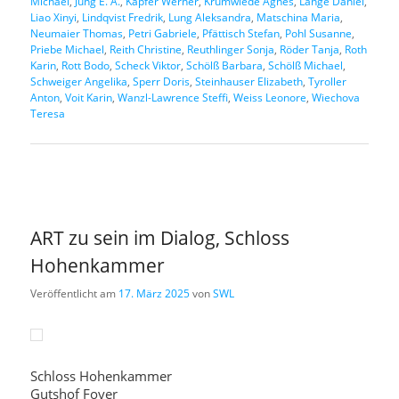
Michael
,
Jung E. A.
,
Kapfer Werner
,
Krumwiede Agnes
,
Lange Daniel
,
Liao Xinyi
,
Lindqvist Fredrik
,
Lung Aleksandra
,
Matschina Maria
,
Neumaier Thomas
,
Petri Gabriele
,
Pfättisch Stefan
,
Pohl Susanne
,
Priebe Michael
,
Reith Christine
,
Reuthlinger Sonja
,
Röder Tanja
,
Roth
Karin
,
Rott Bodo
,
Scheck Viktor
,
Schölß Barbara
,
Schölß Michael
,
Schweiger Angelika
,
Sperr Doris
,
Steinhauser Elizabeth
,
Tyroller
Anton
,
Voit Karin
,
Wanzl-Lawrence Steffi
,
Weiss Leonore
,
Wiechova
Teresa
ART zu sein im Dialog, Schloss
Hohenkammer
Veröffentlicht am
17. März 2025
von
SWL
Schloss Hohenkammer
Gutshof Foyer