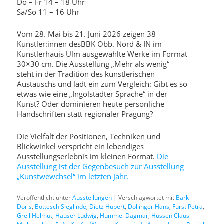
Do – Fr 14 – 18 Uhr
Sa/So 11 – 16 Uhr
Vom 28. Mai bis 21. Juni 2026 zeigen 38
Künstler:innen desBBK Obb. Nord & IN im
Künstlerhauis Ulm ausgewählte Werke im Format
30×30 cm. Die Ausstellung „Mehr als wenig“
steht in der Tradition des künstlerischen
Austauschs und lädt ein zum Vergleich: Gibt es so
etwas wie eine „Ingolstädter Sprache“ in der
Kunst? Oder dominieren heute persönliche
Handschriften statt regionaler Prägung?
Die Vielfalt der Positionen, Techniken und
Blickwinkel verspricht ein lebendiges
Ausstellungserlebnis im kleinen Format.
Die
Ausstellung ist der Gegenbesuch zur Ausstellung
„Kunstwewchsel“ im letzten Jahr.
Veröffentlicht unter
Ausstellungen
|
Verschlagwortet mit
Bark
Doris
,
Bottesch Sieglinde
,
Dietz Hubert
,
Dollinger Hans
,
Fürst Petra
,
Greil Helmut
,
Hauser Ludwig
,
Hummel Dagmar
,
Hüssen Claus-