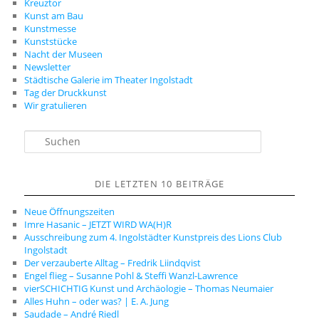
Kreuztor
Kunst am Bau
Kunstmesse
Kunststücke
Nacht der Museen
Newsletter
Städtische Galerie im Theater Ingolstadt
Tag der Druckkunst
Wir gratulieren
S
u
c
h
DIE LETZTEN 10 BEITRÄGE
e
n
Neue Öffnungszeiten
Imre Hasanic – JETZT WIRD WA(H)R
Ausschreibung zum 4. Ingolstädter Kunstpreis des Lions Club
Ingolstadt
Der verzauberte Alltag – Fredrik Liindqvist
Engel flieg – Susanne Pohl & Steffi Wanzl-Lawrence
vierSCHICHTIG Kunst und Archäologie – Thomas Neumaier
Alles Huhn – oder was? | E. A. Jung
Saudade – André Riedl