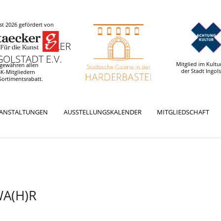
t 2026 gefördert von
 UND KÜNSTLER
OLSTADT E.V.
Mitglied im Kultu
 gewähren allen
der Stadt Ingol
K-Mitgliedern
Sortimentsrabatt.
RANSTALTUNGEN
AUSSTELLUNGSKALENDER
MITGLIEDSCHAFT
WA(H)R