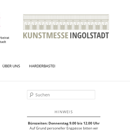
rbeirat
stadt
ÜBER UNS
HARDERBASTEI
S
u
c
h
HINWEIS
e
n
Bürozeiten: Donnerstag 9.00 bis 12.00 Uhr
Auf Grund personeller Engpässe bitten wir