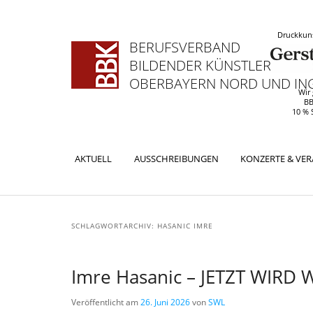
Druckkuns
BERUFSVERBAND
BILDENDER KÜNSTLERINNEN
OBERBAYERN NORD UND ING
Wir
BB
10 % 
Hauptmenü
AKTUELL
AUSSCHREIBUNGEN
KONZERTE & VE
ZUM
ZUM
PRIMÄREN
SEKUNDÄREN
SCHLAGWORTARCHIV:
HASANIC IMRE
INHALT
INHALT
SPRINGEN
SPRINGEN
Imre Hasanic – JETZT WIRD 
Veröffentlicht am
26. Juni 2026
von
SWL