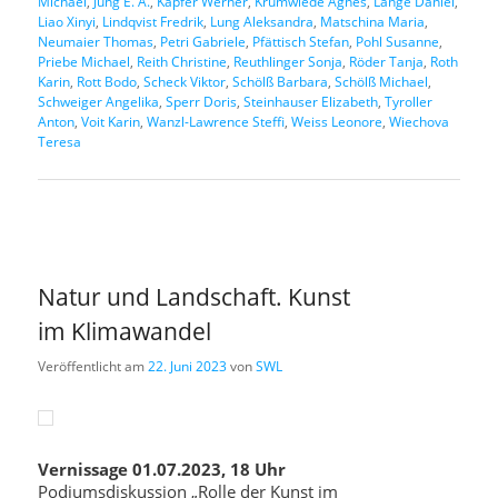
Michael
,
Jung E. A.
,
Kapfer Werner
,
Krumwiede Agnes
,
Lange Daniel
,
Liao Xinyi
,
Lindqvist Fredrik
,
Lung Aleksandra
,
Matschina Maria
,
Neumaier Thomas
,
Petri Gabriele
,
Pfättisch Stefan
,
Pohl Susanne
,
Priebe Michael
,
Reith Christine
,
Reuthlinger Sonja
,
Röder Tanja
,
Roth
Karin
,
Rott Bodo
,
Scheck Viktor
,
Schölß Barbara
,
Schölß Michael
,
Schweiger Angelika
,
Sperr Doris
,
Steinhauser Elizabeth
,
Tyroller
Anton
,
Voit Karin
,
Wanzl-Lawrence Steffi
,
Weiss Leonore
,
Wiechova
Teresa
Natur und Landschaft. Kunst
im Klimawandel
Veröffentlicht am
22. Juni 2023
von
SWL
Vernissage 01.07.2023, 18 Uhr
Podiumsdiskussion „Rolle der Kunst im