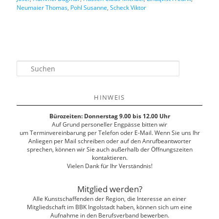
Neumaier Thomas
,
Pohl Susanne
,
Scheck Viktor
S
u
c
h
HINWEIS
e
n
Bürozeiten: Donnerstag 9.00 bis 12.00 Uhr
Auf Grund personeller Engpässe bitten wir
um Terminvereinbarung per Telefon oder E-Mail. Wenn Sie uns Ihr
Anliegen per Mail schreiben oder auf den Anrufbeantworter
sprechen, können wir Sie auch außerhalb der Öffnungszeiten
kontaktieren.
Vielen Dank für Ihr Verständnis!
Mitglied werden?
Alle Kunstschaffenden der Region, die Interesse an einer
Mitgliedschaft im BBK Ingolstadt haben, können sich um eine
Aufnahme in den Berufsverband bewerben.