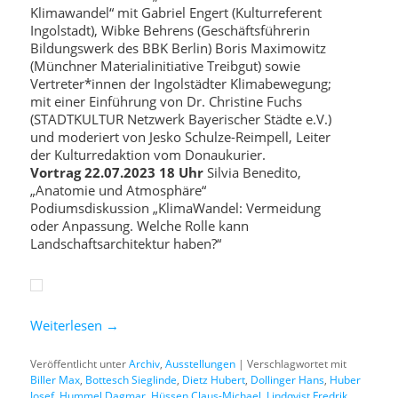
Klimawandel“ mit Gabriel Engert (Kulturreferent
Ingolstadt), Wibke Behrens (Geschäftsführerin
Bildungswerk des BBK Berlin) Boris Maximowitz
(Münchner Materialinitiative Treibgut) sowie
Vertreter*innen der Ingolstädter Klimabewegung;
mit einer Einführung von Dr. Christine Fuchs
(STADTKULTUR Netzwerk Bayerischer Städte e.V.)
und moderiert von Jesko Schulze-Reimpell, Leiter
der Kulturredaktion vom Donaukurier.
Vortrag 22.07.2023 18 Uhr
Silvia Benedito,
„Anatomie und Atmosphäre“
Podiumsdiskussion „KlimaWandel: Vermeidung
oder Anpassung. Welche Rolle kann
Landschaftsarchitektur haben?“
Weiterlesen
→
Veröffentlicht unter
Archiv
,
Ausstellungen
|
Verschlagwortet mit
Biller Max
,
Bottesch Sieglinde
,
Dietz Hubert
,
Dollinger Hans
,
Huber
Josef
,
Hummel Dagmar
,
Hüssen Claus-Michael
,
Lindqvist Fredrik
,