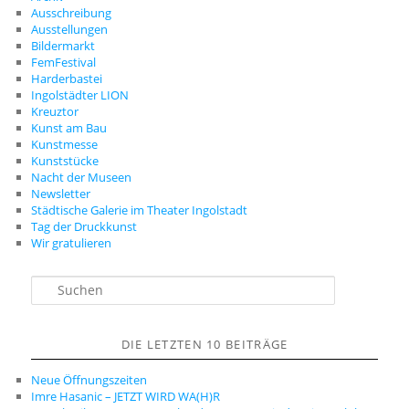
Ausschreibung
Ausstellungen
Bildermarkt
FemFestival
Harderbastei
Ingolstädter LION
Kreuztor
Kunst am Bau
Kunstmesse
Kunststücke
Nacht der Museen
Newsletter
Städtische Galerie im Theater Ingolstadt
Tag der Druckkunst
Wir gratulieren
S
u
c
h
DIE LETZTEN 10 BEITRÄGE
e
n
Neue Öffnungszeiten
Imre Hasanic – JETZT WIRD WA(H)R