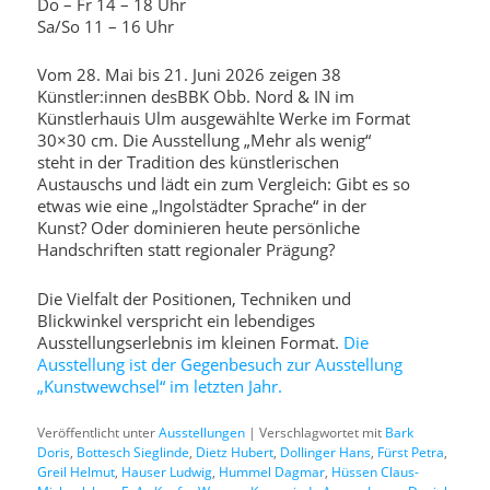
Do – Fr 14 – 18 Uhr
Sa/So 11 – 16 Uhr
Vom 28. Mai bis 21. Juni 2026 zeigen 38
Künstler:innen desBBK Obb. Nord & IN im
Künstlerhauis Ulm ausgewählte Werke im Format
30×30 cm. Die Ausstellung „Mehr als wenig“
steht in der Tradition des künstlerischen
Austauschs und lädt ein zum Vergleich: Gibt es so
etwas wie eine „Ingolstädter Sprache“ in der
Kunst? Oder dominieren heute persönliche
Handschriften statt regionaler Prägung?
Die Vielfalt der Positionen, Techniken und
Blickwinkel verspricht ein lebendiges
Ausstellungserlebnis im kleinen Format.
Die
Ausstellung ist der Gegenbesuch zur Ausstellung
„Kunstwewchsel“ im letzten Jahr.
Veröffentlicht unter
Ausstellungen
|
Verschlagwortet mit
Bark
Doris
,
Bottesch Sieglinde
,
Dietz Hubert
,
Dollinger Hans
,
Fürst Petra
,
Greil Helmut
,
Hauser Ludwig
,
Hummel Dagmar
,
Hüssen Claus-